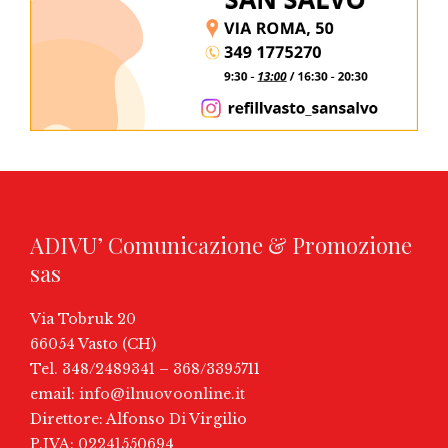
ADIVU’ Comunicazione & Promozione
sas
Via Tobruk 20
66054 Vasto (CH)
Tel. 348/2489341 – 368/3395711
email:
info@ilnuovoonline.it
Direttore: Alfonso Di Virgilio
P.IVA: 02241550694