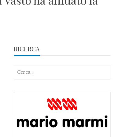
 Vasto ha affidato la
RICERCA
Ricerca
per: