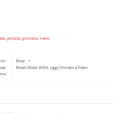
ani
,
perizia
,
procura
,
vasto
rev
Next
San
Heart Hour 2024, oggi l’evento a Vasto
rra