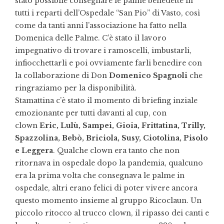
stato possibile consegnare le palme benedette in
tutti i reparti dell’Ospedale “San Pio” di Vasto, così
come da tanti anni l’associazione ha fatto nella
Domenica delle Palme. C’è stato il lavoro
impegnativo di trovare i ramoscelli, imbustarli,
infiocchettarli e poi ovviamente farli benedire con
la collaborazione di Don
Domenico Spagnoli
che
ringraziamo per la disponibilità.
Stamattina c’è stato il momento di briefing inziale
emozionante per tutti davanti al cup, con
clown
Eric, Lulù, Sampei, Gioia, Frittatina, Trilly,
Spazzolina, Bebò, Briciola, Susy, Ciotolina, Pisolo
e Leggera
. Qualche clown era tanto che non
ritornava in ospedale dopo la pandemia, qualcuno
era la prima volta che consegnava le palme in
ospedale, altri erano felici di poter vivere ancora
questo momento insieme al gruppo Ricoclaun. Un
piccolo ritocco al trucco clown, il ripasso dei canti e