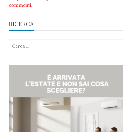
commenti
.
RICERCA
Ricerca
per: