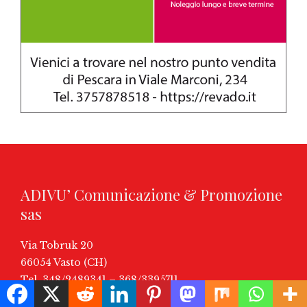
ADIVU’ Comunicazione & Promozione
sas
Via Tobruk 20
66054 Vasto (CH)
Tel. 348/2489341 – 368/3395711
email:
info@ilnuovoonline.it