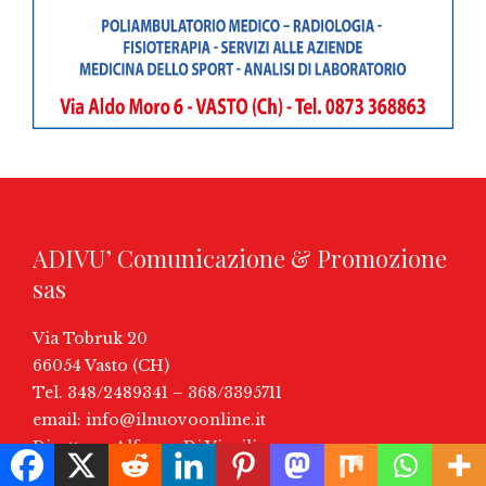
ADIVU’ Comunicazione & Promozione
sas
Via Tobruk 20
66054 Vasto (CH)
Tel. 348/2489341 – 368/3395711
email:
info@ilnuovoonline.it
Direttore: Alfonso Di Virgilio
P.IVA: 02241550694