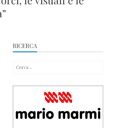
ci, le visuali e le
a”
RICERCA
Ricerca
per: