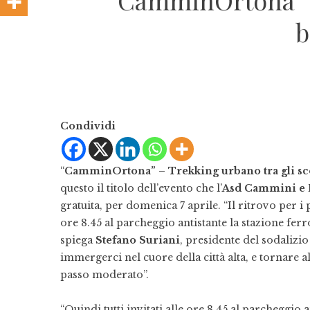
“CamminOrtona” – T
b
Condividi
“
CamminOrtona”
– Trekking urbano tra gli sco
questo il titolo dell’evento che l’
Asd Cammini e 
gratuita, per domenica 7 aprile. “Il ritrovo per i
ore 8.45 al parcheggio antistante la stazione fer
spiega
Stefano Suriani
, presidente del sodalizio
immergerci nel cuore della città alta, e tornare 
passo moderato”.
“Quindi tutti invitati alle ore 8.45 al parcheggio 