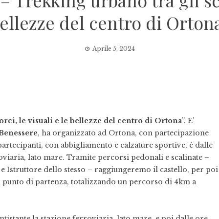
rekking urbano tra gli scor
ellezze del centro di Orton
Aprile 5, 2024
rci, le visuali e le bellezze del centro di Ortona
”. E’
Benessere
, ha organizzato ad Ortona, con partecipazione
 partecipanti, con abbigliamento e calzature sportive, è dalle
roviaria, lato mare. Tramite percorsi pedonali e scalinate –
 e Istruttore dello stesso – raggiungeremo il castello, per poi
al punto di partenza, totalizzando un percorso di 4km a
antistante la stazione ferroviaria, lato mare, e poi dalle ore