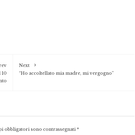
rev
Next
l 10
“Ho accoltellato mia madre, mi vergogno”
nto
pi obbligatori sono contrassegnati
*