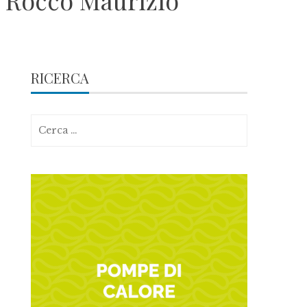
i Rocco Maurizio
RICERCA
Ricerca
per: