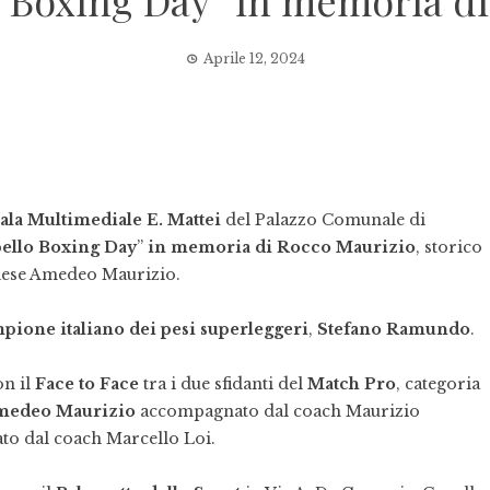
 Boxing Day” in memoria d
Aprile 12, 2024
ala Multimediale E. Mattei
del Palazzo Comunale di
ello Boxing Day
”
in memoria di Rocco Maurizio
, storico
llese Amedeo Maurizio.
pione italiano dei pesi superleggeri
,
Stefano Ramundo
.
on il
Face to Face
tra i due sfidanti del
Match Pro
, categoria
medeo Maurizio
accompagnato dal coach Maurizio
o dal coach Marcello Loi.