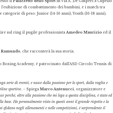
resso il
Palazzetto dello Sport
in Via A. De Gasperi a Cupello
 l’esibizione di combattimento dei bambini, e i match tra
se categorie di peso: Junior (14-16 anni), Youth (16-18 anni),
ire sul ring il pugile professionista
Amedeo Maurizio
ed il
o Ramundo
, che racconterà la sua storia.
b Boxing Academy, è patrocinato dall’ASD Circolo Tennis di
 serie di eventi, e nasce dalla passione per lo sport, dalla voglia e
pline sportive.
– Spiega
Marco Antenucci
, organizzatore e
e perché, oltre alla passione che mi lega a questa disciplina, è stato ed
alla base. Ho personalmente visto in questi anni il grande rispetto e la
 si sfidano negli allenamenti e nelle competizioni, è sorprendente il