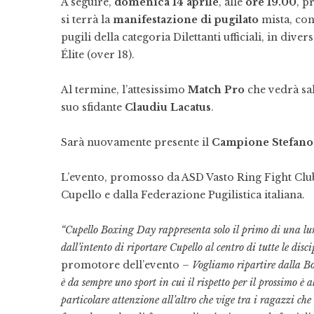
A seguire,
domenica 14 aprile
, alle
ore 19.00
, p
si terrà la
manifestazione di pugilato
mista, con
pugili della categoria Dilettanti ufficiali, in diver
Élite (over 18).
Al termine, l’attesissimo
Match Pro
che vedrà sal
suo sfidante
Claudiu Lacatus
.
Sarà nuovamente presente il
Campione Stefan
L’evento, promosso da ASD Vasto Ring Fight Clu
Cupello e dalla Federazione Pugilistica italiana.
“Cupello Boxing Day rappresenta solo il primo di una lunga
dall’intento di riportare Cupello al centro di tutte le disci
promotore dell’evento –
Vogliamo ripartire dalla Box
è da sempre uno sport in cui il rispetto per il prossimo è 
particolare attenzione all’altro che vige tra i ragazzi che