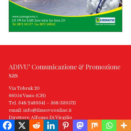
ADIVU’ Comunicazione & Promozione
sas
Via Tobruk 20
66054 Vasto (CH)
Tel. 348/2489341 – 368/3395711
email:
info@ilnuovoonline.it
Direttore: Alfonso Di Virgilio
P.IVA: 02241550694