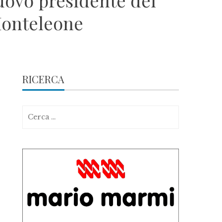
uovo presidente del
 Monteleone
RICERCA
Ricerca
per: