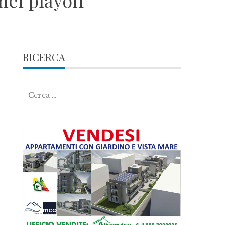
nei playoff
RICERCA
Ricerca
per: