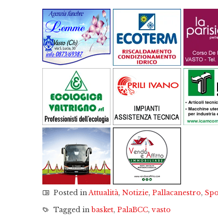
Posted in
Attualità
,
Notizie
,
Pallacanestro
,
Spo
Tagged in
basket
,
PalaBCC
,
vasto