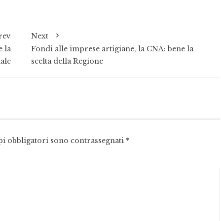
rev
Next
e la
Fondi alle imprese artigiane, la CNA: bene la
dale
scelta della Regione
pi obbligatori sono contrassegnati
*