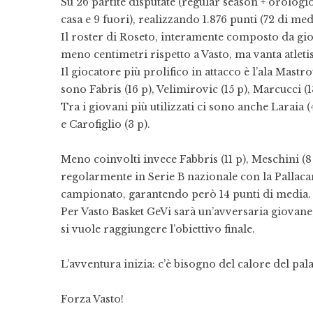
Su 26 partite disputate (regular season + orologio),
casa e 9 fuori), realizzando 1.876 punti (72 di me
Il roster di Roseto, interamente composto da gio
meno centimetri rispetto a Vasto, ma vanta atletis
Il giocatore più prolifico in attacco è l’ala Mastr
sono Fabris (16 p), Velimirovic (15 p), Marcucci (1
Tra i giovani più utilizzati ci sono anche Laraia (4
e Carofiglio (3 p).
Meno coinvolti invece Fabbris (11 p), Meschini (8
regolarmente in Serie B nazionale con la Pallacan
campionato, garantendo però 14 punti di media.
Per Vasto Basket GeVi sarà un’avversaria giovane
si vuole raggiungere l’obiettivo finale.
L’avventura inizia: c’è bisogno del calore del pa
Forza Vasto!