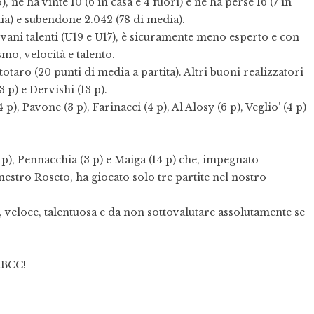
 ne ha vinte 10 (6 in casa e 4 fuori) e ne ha perse 16 (7 in
dia) e subendone 2.042 (78 di media).
vani talenti (U19 e U17), è sicuramente meno esperto e con
mo, velocità e talento.
ototaro (20 punti di media a partita). Altri buoni realizzatori
3 p) e Dervishi (13 p).
 p), Pavone (3 p), Farinacci (4 p), Al Alosy (6 p), Veglio’ (4 p)
 p), Pennacchia (3 p) e Maiga (14 p) che, impegnato
estro Roseto, ha giocato solo tre partite nel nostro
, veloce, talentuosa e da non sottovalutare assolutamente se
laBCC!