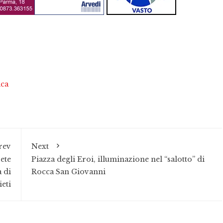
ica
rev
Next
ete
Piazza degli Eroi, illuminazione nel “salotto” di
 di
Rocca San Giovanni
eti