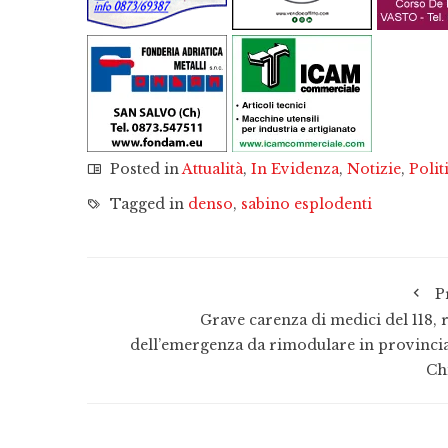
Posted in
Attualità
,
In Evidenza
,
Notizie
,
Polit
Tagged in
denso
,
sabino esplodenti
P
Grave carenza di medici del 118, r
dell’emergenza da rimodulare in provincia
Chi