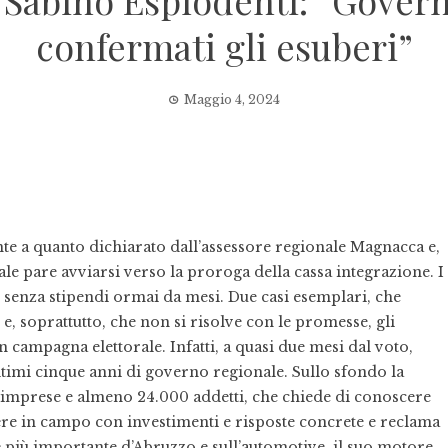
 Sabino Esplodenti: “Govern
confermati gli esuberi”
Maggio 4, 2024
te a quanto dichiarato dall’assessore regionale Magnacca e,
ale pare avviarsi verso la proroga della cassa integrazione. I
 senza stipendi ormai da mesi. Due casi esemplari, che
 e, soprattutto, che non si risolve con le promesse, gli
in campagna elettorale. Infatti, a quasi due mesi dal voto,
i ultimi cinque anni di governo regionale. Sullo sfondo la
 imprese e almeno 24.000 addetti, che chiede di conoscere
ere in campo con investimenti e risposte concrete e reclama
e più importante d’Abruzzo e sull’automotive, il suo motore,