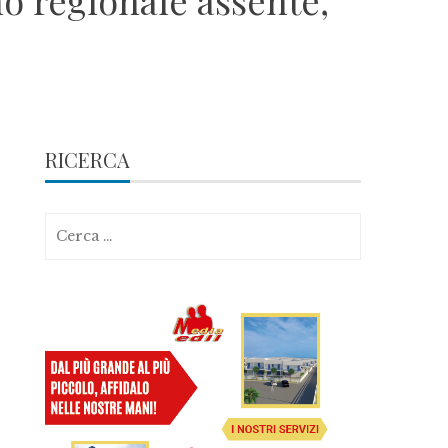
o regionale assente,
RICERCA
Ricerca
per: