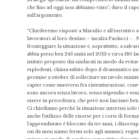
che fino ad oggi non abbiamo visto”, duro il c
sull’argomento.
“Chiederemo risposte a Marsilio e all’esecutivo s
lavoratori al loro destino – incalza Paolucci – . N
fronteggiare la situazione e, soprattutto, a salvar
abbia perso ben 243 unità nel 2023 e circa 180 l
istituto proposto dai sindacati in modo da evitar
esplodenti, chiusa subito dopo il drammatico inci
promise a ottobre di sollecitare un tavolo ministe
capire come muoversi fra ristrutturazione, conve
sono ancora senza lavoro, senza stipendio e senz
essere in precedenza, che però non lasciano ben s
Ci chiediamo perché la situazione interessi solo
anche l’utilizzo delle risorse per i corsi di form
l’apprendistato è bloccato da tre anni, i disoccup
cui da mesi siamo fermi solo agli annunci, re