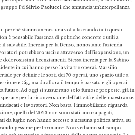
apogruppo Pd
Silvio Paolucci
che annuncia un’interpellanza
ul perché stanno ancora una volta lasciando tutti questi
on è pensabile l’assenza di politiche concrete e utili a
e il salvabile. Inerzia per la Denso, nonostante l’azienda
avoratori potrebbero uscire attraverso dell’isopensione, un
e dolorosissimi licenziamenti. Stessa inerzia per la Sabino
dente in cui hanno perso la vita tre operai. Marsilio
riale per definire le sorti dei 70 operai, uno spazio utile a
rsione e Cig, ma da allora il tempo è passato e gli operai
a futuro. Ad oggi si sussurrano solo fumose proposte, già in
perare per la riconversione dell’attività e delle maestranze.
 sindacati e lavoratori. Non basta: l’immobilismo riguarda
azione, quelli del 2023 non sono stati ancora pagati,
ati da luglio non hanno accesso a nessuna politica attiva, su
gistrando pessime performance. Non vediamo sul campo