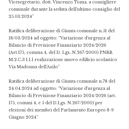
Vicesegretario, dott. Vincenzo Toma, a consigliere
comunale durante la seduta dell’ultimo consiglio del
25.03.2024”
Ratifica
d
eliberazione di Giunta comunale
n
.51 del
18/03/2024 ad oggetto:
“Variazione d’urgenza al
Bilancio di Previsione Finanziario 2024/2026
(Art.175, comma 4, del D. Lgs..N.267/2000) PNRR
M.2.C.3 I.1.1
r
ealizzazione
n
uovo
e
dificio
s
colastico
Via Madonna dell’Asilo”
Ratifica
d
eliberazione
d
i G
iunta comunale
n.78 del
24.04.2024 a
d
o
ggetto:
“Variazione d’urgenza al
Bilancio di Previsione Finanziario 2024/2026 (art.
175, commi 4, e 5 del D.Lgs. N.267/2000) per
elezioni dei membri del Parlamento Europeo 8-9
Giugno 2024”