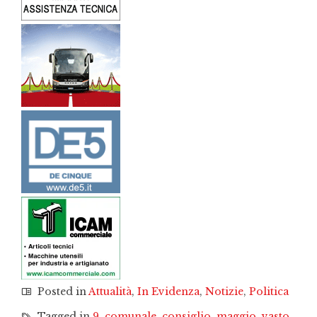
Posted in
Attualità
,
In Evidenza
,
Notizie
,
Politica
Tagged in
9
,
comunale
,
consiglio
,
maggio
,
vasto