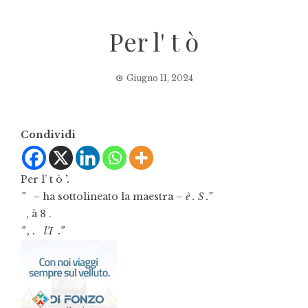
Per l' t ò
Giugno 11, 2024
Condividi
Per l’ t ò
’.
”
– ha sottolineato la maestra –
è . S .”
, à 8 .
” , . l’I .”