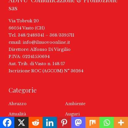
sas
Via Tobruk 20
66054 Vasto (CH)
Tel. 348/2489341 – 368/3395711
email:
info@ilnuovoonline.it
Direttore: Alfonso Di Virgilio
P.IVA: 02241550694
Aut. Trib. di Vasto n. 148/17
Iscrizione ROC (AGCOM) N° 36264
Categorie
Abruzzo
Ambiente
Attualità
Auguri
Business
Calcio