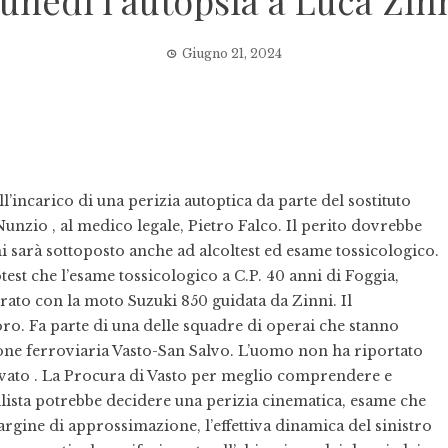
unedì l’autopsia a Luca Zin
Giugno 21, 2024
incarico di una perizia autoptica da parte del sostituto
Nunzio , al medico legale, Pietro Falco. Il perito dovrebbe
i sarà sottoposto anche ad alcoltest ed esame tossicologico.
cotest che l’esame tossicologico a C.P. 40 anni di Foggia,
rato con la moto Suzuki 850 guidata da Zinni. Il
oro. Fa parte di una delle squadre di operai che stanno
zione ferroviaria Vasto-San Salvo. L’uomo non ha riportato
ovato . La Procura di Vasto per meglio comprendere e
ilista potrebbe decidere una perizia cinematica, esame che
rgine di approssimazione, l’effettiva dinamica del sinistro