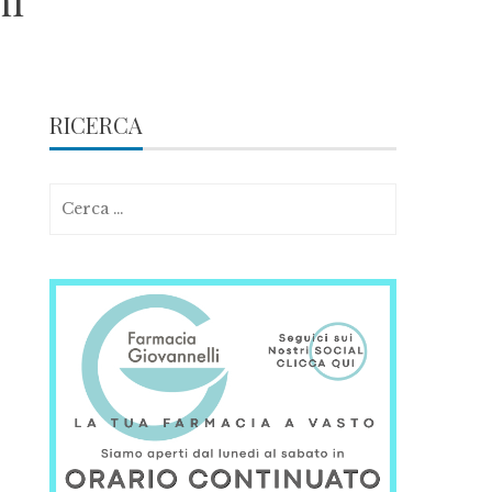
ni
RICERCA
Ricerca
per: