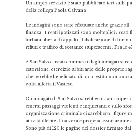
Un ampio servizio è stato pubblicato ieri sulla p
della collega
Paola Calvano.
Le indagini sono state effettuate anche grazie all’
finanza . I reati ipotizzati sono molteplici : reati f
turbata libertà di appalti , falsificazione di formul
rifiuti e traffico di sostanze stupefacenti . Fra l
A San Salvo i reati commessi dagli indagati sare
estorsione, esercizio arbitrario delle proprie ra
che avrebbe beneficiato di un prestito non onora
volta allerta il Vastese.
Gli indagati di San Salvo sarebbero stati scoperti
emersi passaggi violenti e inquietanti e sullo sfon
organizzazione criminale ci sarebbero , figure m
attività illecite. Una vera e propria associazione
Sono più di 120 le pagine del dossier firmato da