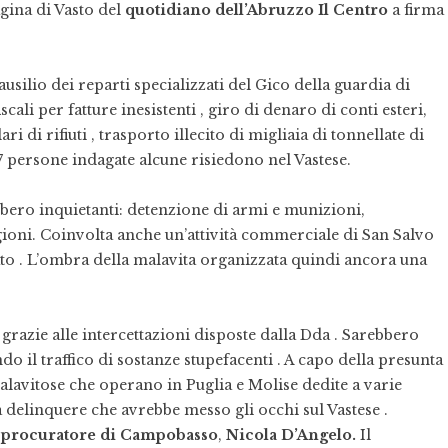
agina di Vasto del
quotidiano dell’Abruzzo Il Centro
a firma
 ausilio dei reparti specializzati del Gico della guardia di
iscali per fatture inesistenti , giro di denaro di conti esteri,
ari di rifiuti , trasporto illecito di migliaia di tonnellate di
e 47 persone indagate alcune risiedono nel Vastese.
bbero inquietanti: detenzione di armi e munizioni,
gioni. Coinvolta anche un’attività commerciale di San Salvo
to . L’ombra della malavita organizzata quindi ancora una
 grazie alle intercettazioni disposte dalla Dda . Sarebbero
do il traffico di sostanze stupefacenti . A capo della presunta
alavitose che operano in Puglia e Molise dedite a varie
 a delinquere che avrebbe messo gli occhi sul Vastese .
l
procuratore di Campobasso
,
Nicola D’Angelo.
Il