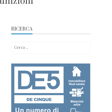
unizioni
RICERCA
Ricerca
per: