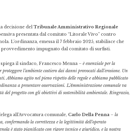
a decisione del
Tribunale Amministrativo Regionale
spensiva presentata dal comitato “Litorale Vivo” contro
nola. L’ordinanza, emessa il 7 febbraio 2025, stabilisce che
l provvedimento impugnato dal comitato di surfisti.
spiega il sindaco, Francesco Menna –
è essenziale per la
per proteggere l’ambiente costiero dai danni provocati dall’erosione. Un
i. Abbiamo agito nel pieno rispetto delle regole e abbiamo pubblicato
tadinanza a presentare osservazioni. L’Amministrazione comunale va
à del progetto con gli obiettivi di sostenibilità ambientale. Ringrazio,
delega all’Avvocatura comunale,
Carlo Della Penna
–
la
va, confermando la correttezza e la legittimità dell’operato
nola è stato pianificato con rigore tecnico e giuridico, e la nostra