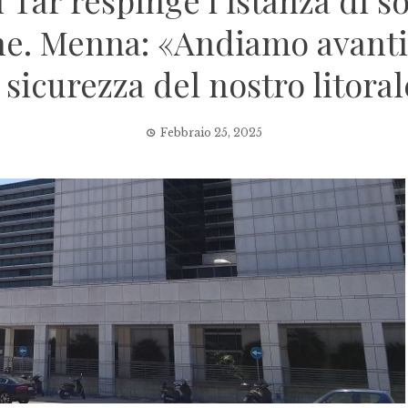
l Tar respinge l’istanza di s
ne. Menna: «Andiamo avanti,
 sicurezza del nostro litora
Febbraio 25, 2025