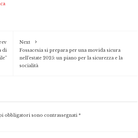
ica
rev
Next
a di
Fossacesia si prepara per una movida sicura
le”
nell’estate 2025: un piano per la sicurezza e la
socialità
pi obbligatori sono contrassegnati
*