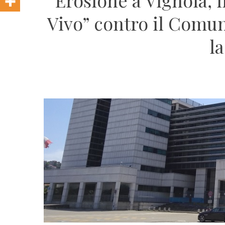
Erosione a Vignola, i
Vivo” contro il Comu
la