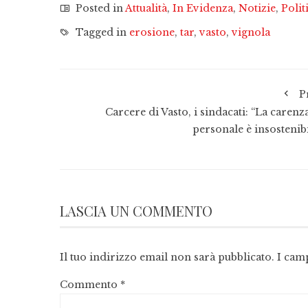
Posted in
Attualità
,
In Evidenza
,
Notizie
,
Polit
Tagged in
erosione
,
tar
,
vasto
,
vignola
P
Carcere di Vasto, i sindacati: “La carenz
personale è insostenibi
LASCIA UN COMMENTO
Il tuo indirizzo email non sarà pubblicato.
I cam
Commento
*