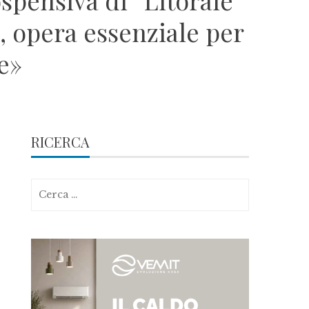
ospensiva di “Litorale
 opera essenziale per
le»
RICERCA
Ricerca
per: