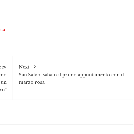
ica
rev
Next
imo
San Salvo, sabato il primo appuntamento con il
 un
marzo rosa
tro”