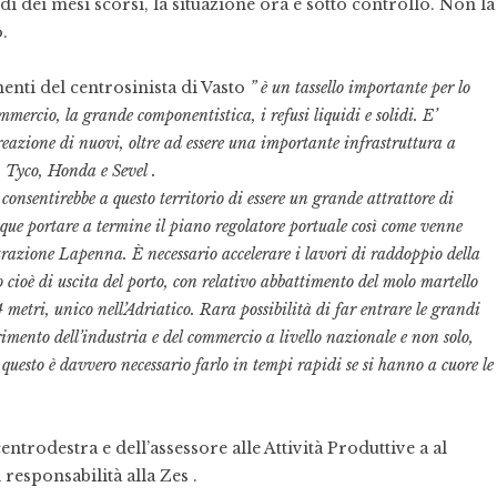
rdi dei mesi scorsi, la situazione ora è sotto controllo. Non la
.
enti del centrosinista di Vasto
” è un tassello importante per lo
ommercio, la grande componentistica, i refusi liquidi e solidi. E’
reazione di nuovi, oltre ad essere una importante infrastruttura a
, Tyco, Honda e Sevel .
 consentirebbe a questo territorio di essere un grande attrattore di
nque portare a termine il piano regolatore portuale così come venne
strazione Lapenna.
È necessario accelerare i lavori di raddoppio della
 cioè di uscita del porto, con relativo abbattimento del molo martello
 metri, unico nell’Adriatico. Rara possibilità di far entrare le grandi
imento dell’industria e del commercio a livello nazionale e non solo,
 questo è davvero necessario farlo in tempi rapidi se si hanno a cuore le
entrodestra e dell’assessore alle Attività Produttive a al
esponsabilità alla Zes .