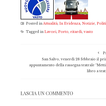
Posted in
Attualità
,
In Evidenza
,
Notizie
,
Polit
Tagged in
Lavori
,
Porto
,
ritardi
,
vasto
P
San Salvo, venerdì 28 febbraio il pr
appuntamento della rassegna teatrale “Metti
libro a tea
LASCIA UN COMMENTO