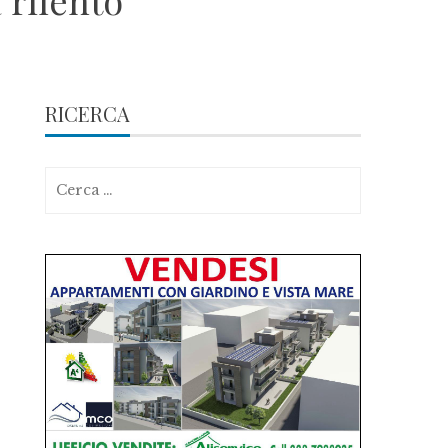
 rilento
RICERCA
Ricerca
per: