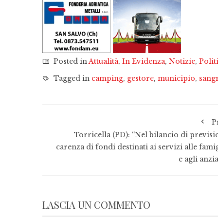
Posted in
Attualità
,
In Evidenza
,
Notizie
,
Polit
Tagged in
camping
,
gestore
,
municipio
,
sang
P
Torricella (PD): “Nel bilancio di previsi
carenza di fondi destinati ai servizi alle fami
e agli anzi
LASCIA UN COMMENTO