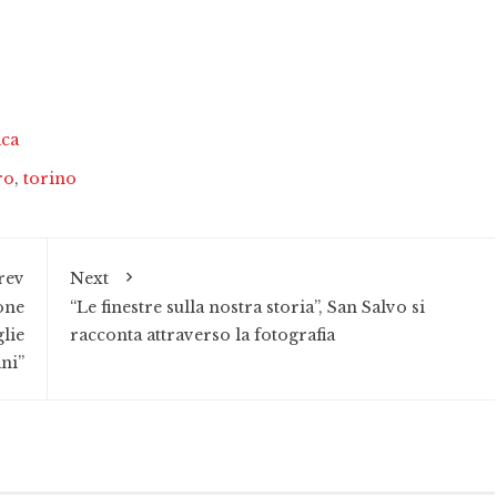
ica
ro
,
torino
rev
Next
one
“Le finestre sulla nostra storia”, San Salvo si
glie
racconta attraverso la fotografia
ani”