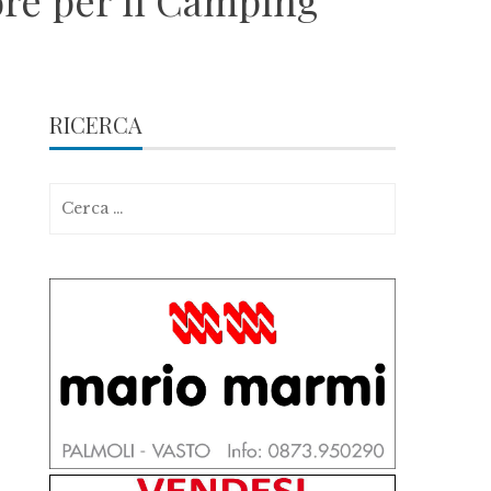
ore per il Camping
RICERCA
Ricerca
per: