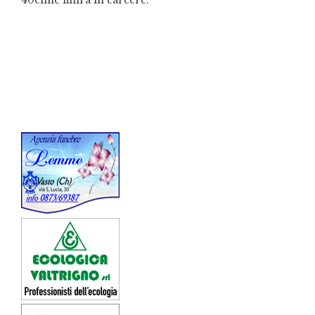
40enne finirà in carcere.