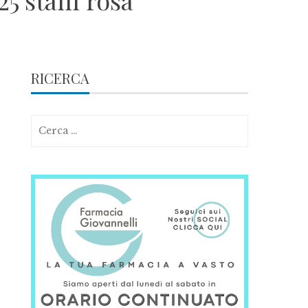
5 stalli rosa
RICERCA
Ricerca
per: