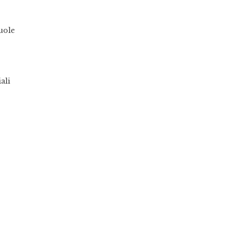
uole
ali