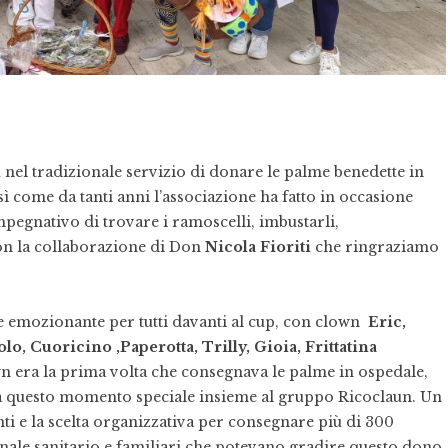
n
nel tradizionale servizio di donare le palme benedette in
osì come da tanti anni l’associazione ha fatto in occasione
mpegnativo di trovare i ramoscelli, imbustarli,
con la collaborazione di Don
Nicola Fioriti
che ringraziamo
le emozionante per tutti davanti al cup, con clown
Eric,
lo, Cuoricino ,Paperotta, Trilly, Gioia, Frittatina
 era la prima volta che consegnava le palme in ospedale,
lta questo momento speciale insieme al gruppo Ricoclaun. Un
nti e la scelta organizzativa per consegnare più di 300
onale sanitario e familiari che potevano gradire questo dono.