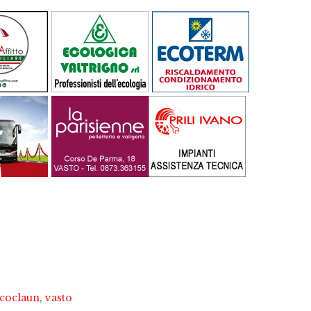
icoclaun
,
vasto