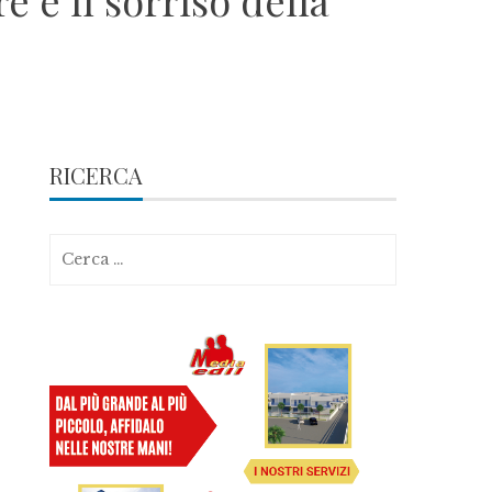
 e il sorriso della
RICERCA
Ricerca
per: