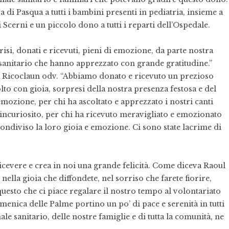
 di Pasqua a tutti i bambini presenti in pediatria, insieme a
i Scerni e un piccolo dono a tutti i reparti dell’Ospedale.
risi, donati e ricevuti, pieni di emozione, da parte nostra
e sanitario che hanno apprezzato con grande gratitudine.”
la Ricoclaun odv. “Abbiamo donato e ricevuto un prezioso
to con gioia, sorpresi della nostra presenza festosa e del
ozione, per chi ha ascoltato e apprezzato i nostri canti
to incuriosito, per chi ha ricevuto meravigliato e emozionato
ndiviso la loro gioia e emozione. Ci sono state lacrime di
icevere e crea in noi una grande felicità. Come diceva Raoul
, nella gioia che diffondete, nel sorriso che farete fiorire,
questo che ci piace regalare il nostro tempo al volontariato
menica delle Palme portino un po’ di pace e serenità in tutti
nale sanitario, delle nostre famiglie e di tutta la comunità, ne