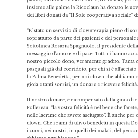
Insieme alle palme la Ricoclaun ha donato le uova
dei libri donati da “Il Sole cooperativa sociale” d
“E’ stato un servizio di clownterapia pieno di sor
soprattutto da parte dei pazienti e del personal
Sottolinea Rosaria Spagnuolo, il presidente del
messaggio d’amore e di pace. Tutti ci hanno accol
nostro piccolo dono, veramente gradito. Tanta em
pasquali già dal corridoio, per chi si è affaccia
la Palma Benedetta, per noi clown che abbiamo co
gioia e tanti sorrisi, un donare e ricevere felicità.
Il nostro donare, è ricompensato dalla gioia di r
Follereau, “la vostra felicità è nel bene che farete
nelle lacrime che avrete asciugato”. È anche per 
clown. Che i rami di ulivo benedetti in questa Do
i cuori, nei nostri, in quelli dei malati, del perso