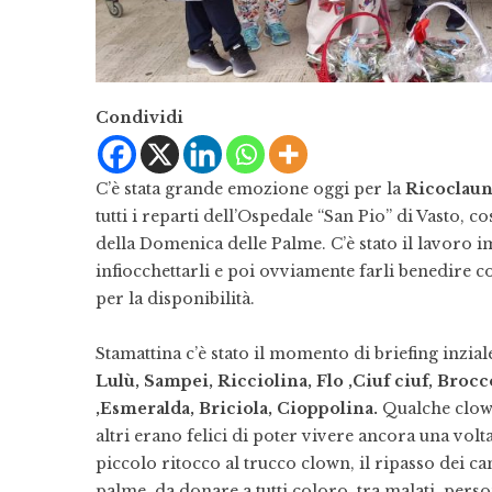
Condividi
C’è stata grande emozione oggi per la
Ricoclau
tutti i reparti dell’Ospedale “San Pio” di Vasto, c
della Domenica delle Palme. C’è stato il lavoro i
infiocchettarli e poi ovviamente farli benedire 
per la disponibilità.
Stamattina c’è stato il momento di briefing inzia
Lulù, Sampei, Ricciolina, Flo ,Ciuf ciuf, Brocco
,Esmeralda, Briciola, Cioppolina.
Qualche clown
altri erano felici di poter vivere ancora una vo
piccolo ritocco al trucco clown, il ripasso dei ca
palme, da donare a tutti coloro, tra malati, pers