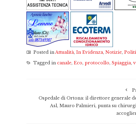
Posted in
Attualità
,
In Evidenza
,
Notizie
,
Polit
Tagged in
canale
,
Eco
,
protocollo
,
Spiaggia
,
v
P
Ospedale di Ortona: il direttore generale de
Asl, Mauro Palmieri, punta su chirurgi
accoglie