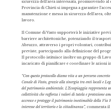
sicurezza dell’area interessata, promuovendo al c
Provincia di Chieti si impegna a garantire l’acces
manutenzione e messa in sicurezza dell’area, oltr
lavoro.
Il Comune di Vasto supporterà le iniziative prev
barriere architettoniche, potenziando il traspo
Abruzzo, attraverso i propri volontari, contribuir
previste, partecipando alla definizione del progr
Il protocollo istituisce inoltre un gruppo di Lav
incaricato di pianificare e coordinare le azioni in
“Con questo protocollo diamo vita a un percorso concreto d
Canale di Vasto, grazie alla sinergia tra enti locali e Le
del patrimonio ambientale. L’Ecospiaggia rappresenta un m
collettività che rafforza i valori di tutela e protezione 
accresce e protegge il patrimonio inestimabile della Via V
interesse del territorio e la cittadinanza”,
commenta il 