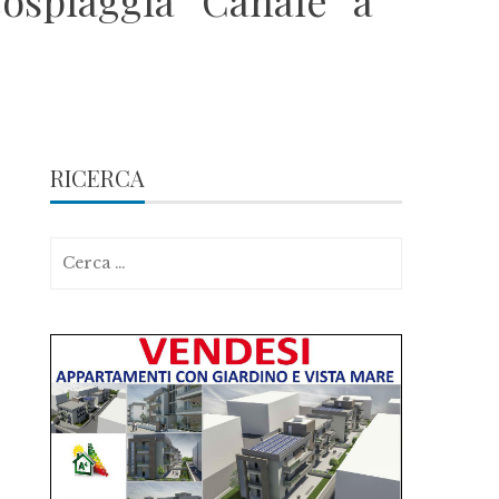
cospiaggia “Canale” a
RICERCA
Ricerca
per: