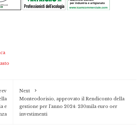
ica
asto
rev
Next
lla
Monteodorisio, approvato il Rendiconto della
a e
gestione per l’anno 2024: 230mila euro oer
nza
investimenti