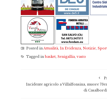
Posted in
Attualità
,
In Evidenza
,
Notizie
,
Spor
Tagged in
basket
,
Senigallia
,
vasto
P
Incidente agricolo a Villalfonsina, muore 73e
di Casalbord