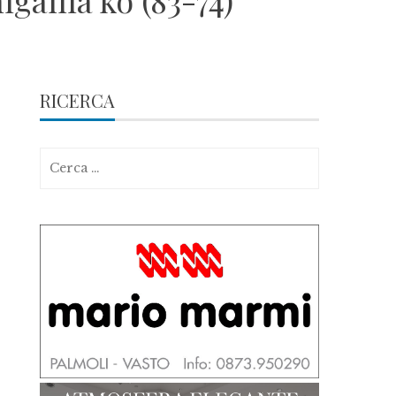
igallia ko (83-74)
RICERCA
Ricerca
per: