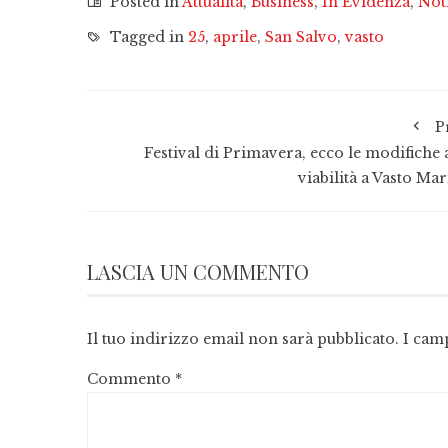
Posted in
Attualità
,
Business
,
In Evidenza
,
Not
Tagged in
25
,
aprile
,
San Salvo
,
vasto
P
Festival di Primavera, ecco le modifiche a
viabilità a Vasto Ma
LASCIA UN COMMENTO
Il tuo indirizzo email non sarà pubblicato.
I cam
Commento
*