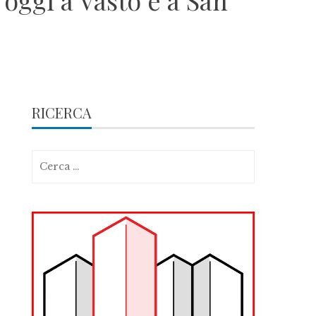
 oggi a Vasto e a San
RICERCA
Ricerca
per: