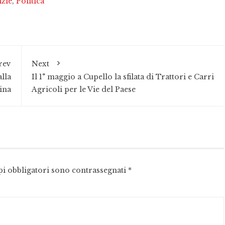
izie
,
Politica
rev
Next
lla
Il 1° maggio a Cupello la sfilata di Trattori e Carri
rina
Agricoli per le Vie del Paese
pi obbligatori sono contrassegnati
*