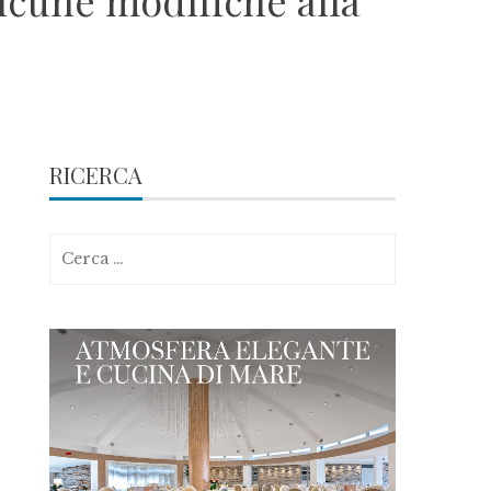
alcune modifiche alla
RICERCA
Ricerca
per: