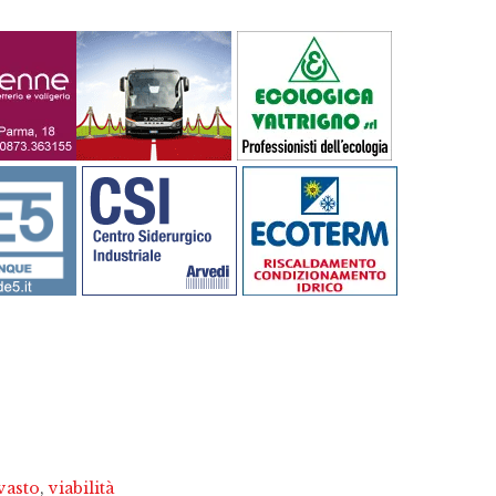
vasto
,
viabilità