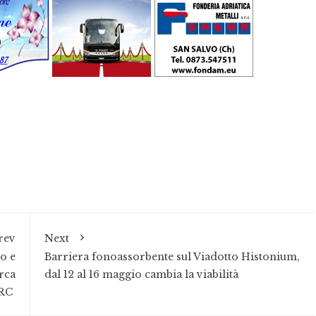
rev
Next
o e
Barriera fonoassorbente sul Viadotto Histonium,
rca
dal 12 al 16 maggio cambia la viabilità
IRC