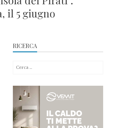
sola dei Pirati”.
 il 5 giugno
RICERCA
Ricerca
per: