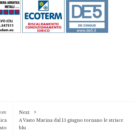
rev
Next
vica
A Vasto Marina dal 15 giugno tornano le strisce
sto
blu