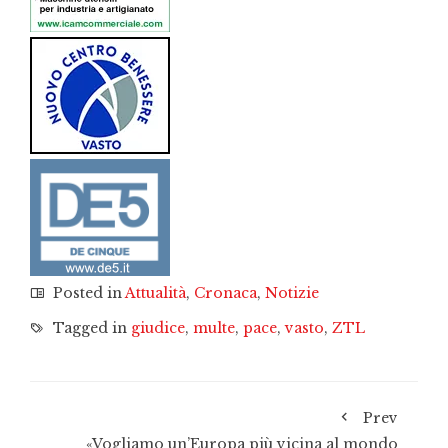
Posted in
Attualità
,
Cronaca
,
Notizie
Tagged in
giudice
,
multe
,
pace
,
vasto
,
ZTL
Prev
«Vogliamo un’Europa più vicina al mondo