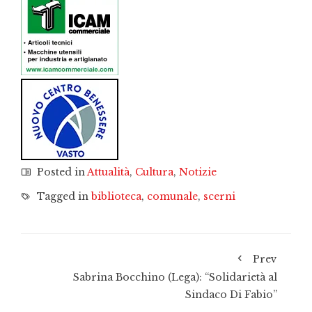
Posted in
Attualità
,
Cultura
,
Notizie
Tagged in
biblioteca
,
comunale
,
scerni
Prev
Sabrina Bocchino (Lega): “Solidarietà al
Sindaco Di Fabio”