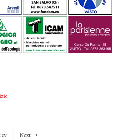
izie
rev
Next