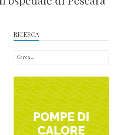
all’ospedale di Pescara
RICERCA
Ricerca
per: