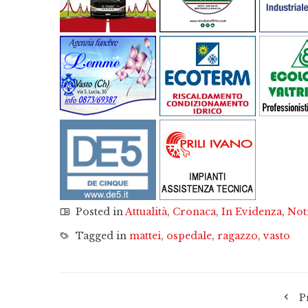
Posted in
Attualità
,
Cronaca
,
In Evidenza
,
Not
Tagged in
mattei
,
ospedale
,
ragazzo
,
vasto
P