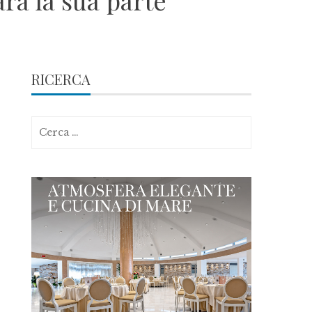
rà la sua parte
RICERCA
Ricerca
per: