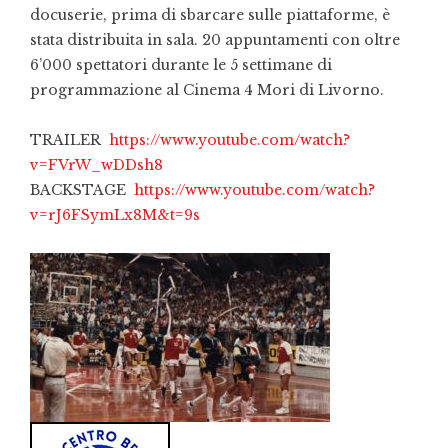
docuserie, prima di sbarcare sulle piattaforme, è
stata distribuita in sala. 20 appuntamenti con oltre
6’000 spettatori durante le 5 settimane di
programmazione al Cinema 4 Mori di Livorno.
TRAILER
https://www.youtube.com/watch?
v=FVrW_wDDsh8
BACKSTAGE
https://www.youtube.com/watch?
v=rJ6FSymLx8M&t=9s