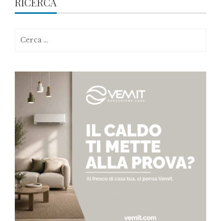
RICERCA
Ricerca
per: