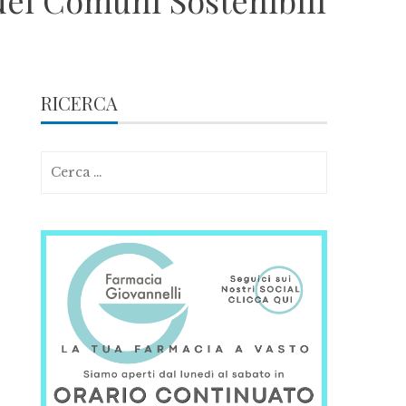
dei Comuni Sostenibili
RICERCA
Ricerca
per: