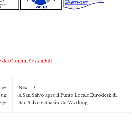
e dei Comuni Sostenibili
rev
Next
e un
A San Salvo apre il Punto Locale Eurodesk di
gge
San Salvo e Spazio Co-Working