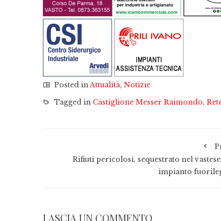
Posted in
Attualità
,
Notizie
Tagged in
Castiglione Messer Raimondo
,
Ret
P
Rifiuti pericolosi, sequestrato nel vastes
impianto fuorile
LASCIA UN COMMENTO