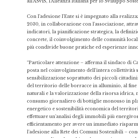
all’ASviS, l’Alleanza Italiana per lo Sviluppo Soste
Con l’adesione l’Ente si è impegnato alla realizz
2030, in collaborazione con l’associazione, attr
indicatori, la pianificazione strategica, la defini
concrete, il coinvolgimento delle comunità local
più condivide buone pratiche ed esperienze inno
“Particolare attenzione – afferma il sindaco di 
posta nel coinvolgimento dell’intera collettività 
sensibilizzazione soprattutto dei piccoli cittadin
del territorio delle borracce in alluminio, al fine
naturali e la valorizzazione della risorsa idrica, 
consumo giornaliero di bottiglie monouso in plas
energetico e sostenibilità economica del territor
effettuare un’analisi degli immobili più energiv
efficientamento per avere un immediato rispar
l’adesione alla Rete dei Comuni Sostenibili – conc