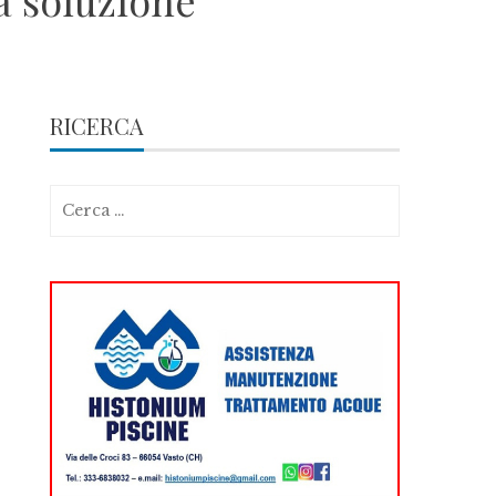
a soluzione
RICERCA
Ricerca
per: