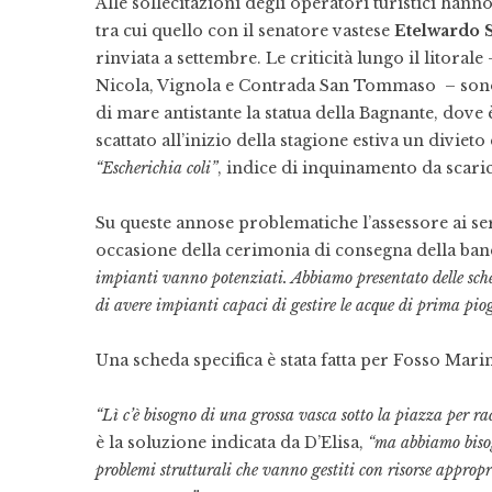
Alle sollecitazioni degli operatori turistici hann
tra cui quello con il senatore vastese
Etelwardo 
rinviata a settembre. Le criticità lungo il litora
Nicola, Vignola e Contrada San Tommaso – sono 
di mare antistante la statua della Bagnante, dove
scattato all’inizio della stagione estiva un diviet
“Escherichia coli”
, indice di inquinamento da scari
Su queste annose problematiche l’assessore ai se
occasione della cerimonia di consegna della band
impianti vanno potenziati. Abbiamo presentato delle sche
di avere impianti capaci di gestire le acque di prima pio
Una scheda specifica è stata fatta per Fosso Mari
“Lì c’è bisogno di una grossa vasca sotto la piazza per r
è la soluzione indicata da D’Elisa,
“ma abbiamo bisog
problemi strutturali che vanno gestiti con risorse appro