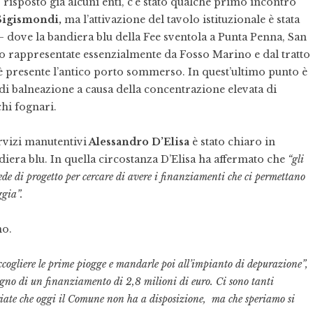
o risposto già alcuni enti, c’è stato qualche primo incontro
Sigismondi,
ma l’attivazione del tavolo istituzionale è stata
le – dove la bandiera blu della Fee sventola a Punta Penna, San
rappresentate essenzialmente da Fosso Marino e dal tratto
 è presente l’antico porto sommerso. In quest’ultimo punto è
o di balneazione a causa della concentrazione elevata di
chi fognari.
rvizi manutentivi
Alessandro D’Elisa
è stato chiaro in
iera blu. In quella circostanza D’Elisa ha affermato che
“gli
de di progetto per cercare di avere i finanziamenti che ci permettano
ggia”.
no.
accogliere le prime piogge e mandarle poi all’impianto di depurazione”,
no di un finanziamento di 2,8 milioni di euro. Ci sono tanti
priate che oggi il Comune non ha a disposizione, ma che speriamo si