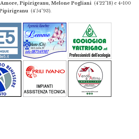
n
Amore, Pipirigeanu, Melone Pogliani
(4’22”18) e 4×100
Pipirigeanu
(4’54”93).