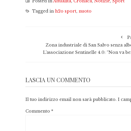
Posted in
Attualità
,
Cronaca
,
Notizie
,
Sport
Tagged in
h2o sport
,
nuoto
P
Zona industriale di San Salvo senza albe
L’associazione Sentinelle 4.0: “Non va be
LASCIA UN COMMENTO
Il tuo indirizzo email non sarà pubblicato.
I cam
Commento
*