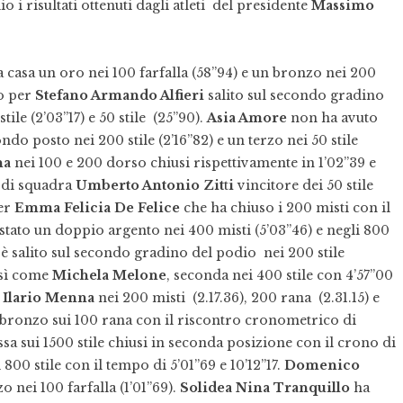
 i risultati ottenuti dagli atleti del presidente
Massimo
 casa un oro nei 100 farfalla (58”94) e un bronzo nei 200
lo per
Stefano Armando Alfieri
salito sul secondo gradino
tile (2’03”17) e 50 stile (25”90).
Asia Amore
non ha avuto
ondo posto nei 200 stile (2’16”82) e un terzo nei 50 stile
na
nei 100 e 200 dorso chiusi rispettivamente in 1’02”39 e
 di squadra
Umberto Antonio Zit
t
i
vincitore dei 50 stile
er
Emma Felicia De Felice
che ha chiuso i 200 misti con il
tato un doppio argento nei 400 misti (5’03”46) e negli 800
 salito sul secondo gradino del podio nei 200 stile
osì come
Michela Melone
, seconda nei 400 stile con 4’57”00
r
Ilario Menna
nei 200 misti (2.17.36), 200 rana (2.31.15) e
bronzo sui 100 rana con il riscontro cronometrico di
ssa sui 1500 stile chiusi in seconda posizione con il crono di
800 stile con il tempo di 5’01”69 e 10’12”17.
Domenico
zo nei 100 farfalla (1’01”69).
Solidea Nina Tranquillo
ha