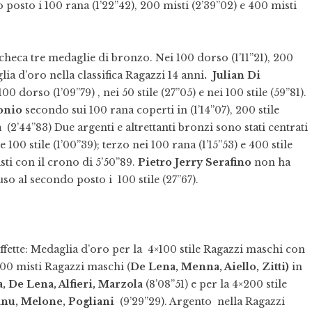
 posto i 100 rana (1’22”42), 200 misti (2’39”02) e 400 misti
heca tre medaglie di bronzo. Nei 100 dorso (1’11”21), 200
glia d’oro nella classifica Ragazzi 14 anni
.
Julian Di
 dorso (1’09”79) , nei 50 stile (27”05) e nei 100 stile (59”81).
onio
secondo sui 100 rana coperti in (1’14”07), 200 stile
 (2’44”83) Due argenti e altrettanti bronzi sono stati centrati
 100 stile (1’00”39); terzo nei 100 rana (1’15”53) e 400 stile
ti con il crono di 5’50”89.
Pietro Jerry Serafino
non ha
uso al secondo posto i 100 stile (27”67).
affette: Medaglia d’oro per la 4×100 stile Ragazzi maschi con
100 misti Ragazzi maschi (
De Lena, Menna, Aiello, Zitti)
in
 De Lena, Alfieri, Marzola
(8’08”51) e per la 4×200 stile
nu, Melone, Pogliani
(9’29”29). Argento nella Ragazzi