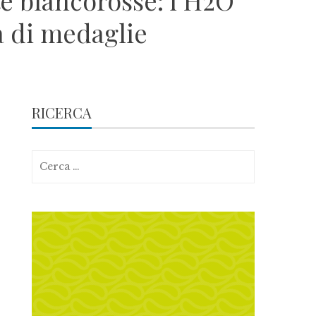
te biancorosse: l’H2O
a di medaglie
RICERCA
Ricerca
per: