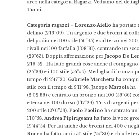
arco nella categoria Ragazzi. Vediamo nel dettaglio
Tucci.
Categoria ragazzi –
Lorenzo Aiello
ha portato a
delfino (2’19”09). Un argento e due bronzi al col
del podio nei 100 stile (56”45) e sul terzo nei 200 s
rivali nei 100 farfalla (1’08”81), centrando un sec
(29”63). Doppia affermazione per
Jacopo De Le
2’16”52. Ha fatto grandi cose anche il compagno
(25”89) e i 100 stile (55”54). Medaglia di bronzo p
tempo di 2’47”20.
Gabriele
Marchetta
ha conquis
stile con il tempo di 9’11”98.
Jacopo Marzola
ha è
(2.02.86) e centrato un bronzo nei 100 (56”66) c
e terza nei 100 dorso (1’17”29). Tris di argenti pe
200 stile (2’01”53).
Paolo Paolino
ha centrato un 
1’10”58.
Andrea Pipirigeanu
ha fatto la voce gro
19’44”54. Per lui anche due bronzi nei 400 e negli 
Rocco
ha fatto suoi i 50 stile (25”80) e chiude ter