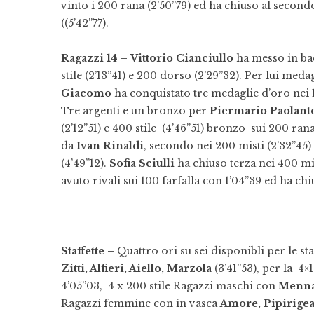
vinto i 200 rana (2’50”79) ed ha chiuso al secondo
((5’42”77).
Ragazzi 14 –
Vittorio Cianciullo
ha messo in bac
stile (2’13”41) e 200 dorso (2’29”32). Per lui meda
Giacomo
ha conquistato tre medaglie d’oro nei 100
Tre argenti e un bronzo per
Piermario Paolant
(2’12”51) e 400 stile (4’46”51) bronzo sui 200 rana
da
Ivan Rinaldi
, secondo nei 200 misti (2’32”45) e
(4’49”12).
Sofia Sciulli
ha chiuso terza nei 400 mis
avuto rivali sui 100 farfalla con 1’04”39 ed ha chi
Staffette –
Quattro ori su sei disponibli per le st
Zitti, Alfieri, Aiello, Marzola
(3’41”53), per la 4×
4’05”03, 4 x 200 stile Ragazzi maschi con
Menna,
Ragazzi femmine con in vasca
Amore, Pipirigea