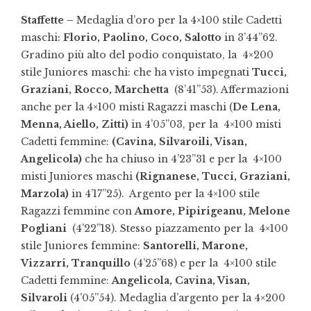
Staffette –
Medaglia d’oro per la 4×100 stile Cadetti
maschi:
Florio, Paolino, Coco, Salotto
in 3’44”62.
Gradino più alto del podio conquistato, la 4×200
stile Juniores maschi: che ha visto impegnati
Tucci,
Graziani, Rocco, Marchetta
(8’41”53). Affermazioni
anche per la 4×100 misti Ragazzi maschi (
De Lena,
Menna, Aiello, Zitti)
in 4’05”03, per la 4×100 misti
Cadetti femmine:
(Cavina, Silvaroili, Visan,
Angelicola)
che ha chiuso in 4’23”31 e per la 4×100
misti Juniores maschi
(Rignanese, Tucci, Graziani,
Marzola)
in 4’17”25). Argento per la 4×100 stile
Ragazzi femmine con
Amore, Pipirigeanu, Melone
Pogliani
(4’22”18). Stesso piazzamento per la 4×100
stile Juniores femmine:
Santorelli, Marone,
Vizzarri, Tranquillo
(4’25”68) e per la 4×100 stile
Cadetti femmine:
Angelicola, Cavina, Visan,
Silvaroli
(4’05”54). Medaglia d’argento per la 4×200