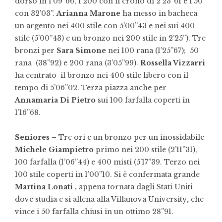
dorso in 1’09”66, i 200 con il crono di 2’23”61 e i 50
con 32’03”.
Arianna Marone
ha messo in bacheca
un argento nei 400 stile con 5’00”43 e nei sui 400
stile (5’00”43) e un bronzo nei 200 stile in 2’25”). Tre
bronzi per
Sara Simone
nei 100 rana (1’25”67); 50
rana (38”92) e 200 rana (3’05”99).
Rossella Vizzarri
ha centrato il bronzo nei 400 stile libero con il
tempo di 5’06”02. Terza piazza anche per
Annamaria Di Pietro
sui 100 farfalla coperti in
1’16”68.
Seniores –
Tre ori e un bronzo per un inossidabile
Michele Giampietro
primo nei 200 stile (2’11”31),
100 farfalla (1’06”44) e 400 misti (5’17”39. Terzo nei
100 stile coperti in 1’00”10. Si è confermata grande
Martina Lonati ,
appena tornata dagli Stati Uniti
dove studia e si allena alla Villanova University
,
che
vince i 50 farfalla chiusi in un ottimo 28”91.