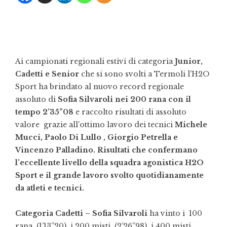
Ai campionati regionali estivi di categoria
Junior,
Cadetti e Senior
che si sono svolti a Termoli l’H
2
O
Sport ha brindato al nuovo record regionale
assoluto di
Sofia Silvaroli nei 200 rana con il
tempo 2’35”08
e raccolto risultati di assoluto
valore grazie all’ottimo lavoro dei tecnici
Michele
Mucci, Paolo Di Lullo , Giorgio Petrella e
Vincenzo Palladino.
Risultati che confermano
l’eccellente livello della squadra agonistica H2O
Sport e il grande lavoro svolto quotidianamente
da atleti e tecnici.
Categoria Cadetti – Sofia Silvaroli
ha vinto i 100
rana (1’13”20), i 200 misti (2’26”98), i 400 misti