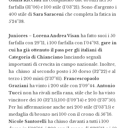
farfalla (31”06) e 100 stile (1’03”21). Sono d’argento i
400 stile di
Sara Saraceni
che completa la fatica in
5’24”38.
Juniores –
Lorena Andrea Visan
ha fatto suoi i 50
farfalla con 29”11, i 100 farfalla con 1’04”93,
gare in
cui ha già ottenuto il pass per gli italiani di
Categoria di Chianciano
lanciando segnali
importanti di crescita in campo nazionale. Inoltre,
ha chiuso al secondo posto i 50 dorso (32”22) e al
terzo i 200 misti (2’37”61).
Francescopaolo
Graziani
ha vinto i 200 stile con 2’09”44.
Antonio
Tucci
non ha rivali nella rana, stile che lo ha visto
vincitore dei 50 (32”15),100 (1’09”14) e 200 (2’37”50).
Per lui affermazione anche nei 200 stile (2’03”15) e
medaglia di bronzo nei 100 con il crono di 56”16.
Nicole Santorelli
ha chiuso davanti a tutti i 100