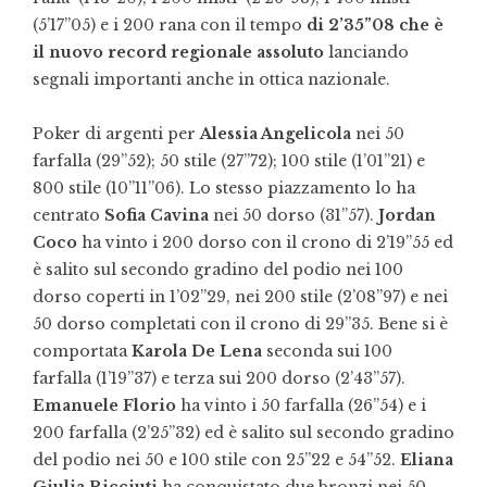
(5’17”05) e i 200 rana con il tempo
di 2’35”08 che è
il nuovo record regionale assoluto
lanciando
segnali importanti anche in ottica nazionale.
Poker di argenti per
Alessia Angelicola
nei 50
farfalla (29”52); 50 stile (27”72); 100 stile (1’01”21) e
800 stile (10”11”06). Lo stesso piazzamento lo ha
centrato
Sofia Cavina
nei 50 dorso (31”57).
Jordan
Coco
ha vinto i 200 dorso con il crono di 2’19”55 ed
è salito sul secondo gradino del podio nei 100
dorso coperti in 1’02”29, nei 200 stile (2’08”97) e nei
50 dorso completati con il crono di 29”35. Bene si è
comportata
Karola De Lena
seconda sui 100
farfalla (1’19”37) e terza sui 200 dorso (2’43”57).
Emanuele Florio
ha vinto i 50 farfalla (26”54) e i
200 farfalla (2’25”32) ed è salito sul secondo gradino
del podio nei 50 e 100 stile con 25”22 e 54”52.
Eliana
Giulia Ricciuti
ha conquistato due bronzi nei 50