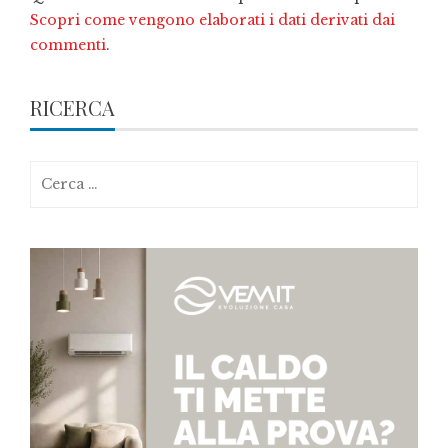
Scopri come vengono elaborati i dati derivati dai
commenti
.
RICERCA
Ricerca
per: