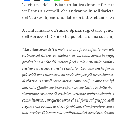
La ripresa dell’attività produttiva dopo le ferie 
Stellantis a Termoli che andranno in solidarietà 
del Vastese dipendono dalle sorti di Stellantis . 
A confermarlo è
Franco Spina
, segretario gene
dell’Abruzzo Il Centro ha pubblicato una sua amp
” La situazione di Termoli è molto preoccupante non solo p
certezze sul futuro. In Molise e in Abruzzo. Senza la giga
produzione anche del motore fire) e solo 300 mila cambi 
rischio e a rischio è anche l’indotto . Ciò vale anche per
più soldi per l’incentivo all’esodo che per gli investiment
al ribasso. Termoli come Atessa, come Melfi. Come Pomigli
marcate. Quello che preoccupa è anche tutto l’indotto del V
situazione costante di criticità. Aziende multinazionali 
committenza. Per questo serve che si forzi sul gruppo Stel
regioni che vivono lo stesso problema. Comprendere cosa vu
non perdere il lavoro e la professionalità acquisita devon