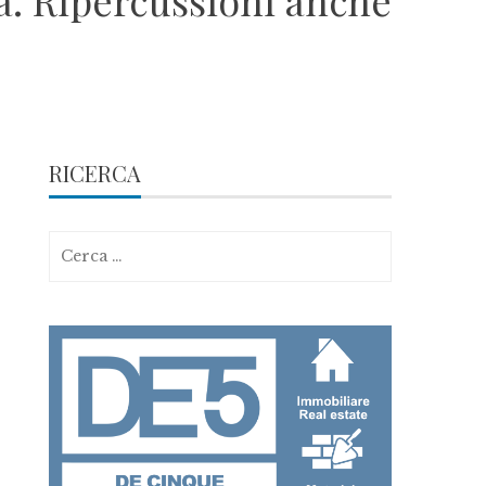
tà. Ripercussioni anche
RICERCA
Ricerca
per: