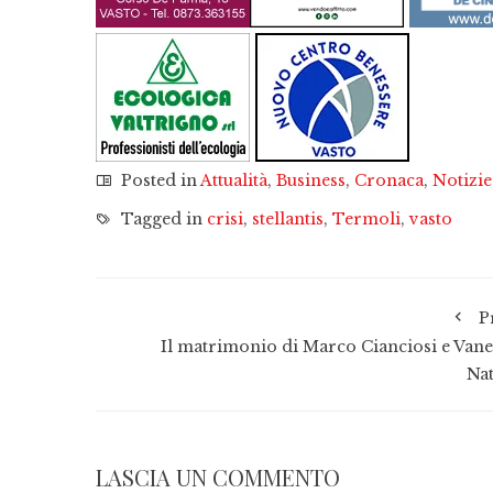
Posted in
Attualità
,
Business
,
Cronaca
,
Notizie
Tagged in
crisi
,
stellantis
,
Termoli
,
vasto
P
Il matrimonio di Marco Cianciosi e Vane
Nat
LASCIA UN COMMENTO