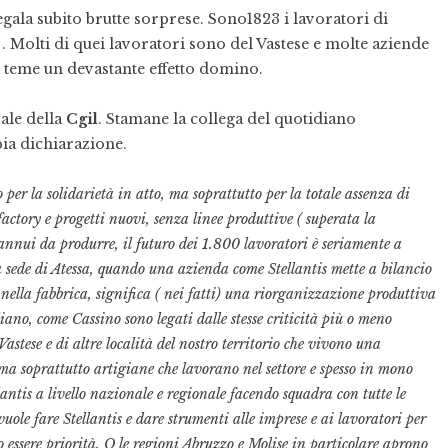
regala subito brutte sorprese. Sono1823 i lavoratori di
. Molti di quei lavoratori sono del Vastese e molte aziende
Si teme un devastante effetto domino.
rale della
Cgil
. Stamane la collega del quotidiano
ia dichiarazione.
er la solidarietà in atto, ma soprattutto per la totale assenza di
factory e progetti nuovi, senza linee produttive ( superata la
annui da produrre, il futuro dei 1.800 lavoratori è seriamente a
 la sede di Atessa, quando una azienda come Stellantis mette a bilancio
i nella fabbrica, significa ( nei fatti) una riorganizzazione produttiva
ano, come Cassino sono legati dalle stesse criticità più o meno
astese e di altre località del nostro territorio che vivono una
ma soprattutto artigiane che lavorano nel settore e spesso in mono
lantis a livello nazionale e regionale facendo squadra con tutte le
ole fare Stellantis e dare strumenti alle imprese e ai lavoratori per
o essere priorità. O le regioni Abruzzo e Molise in particolare aprono