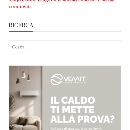
commenti
.
RICERCA
Ricerca
per: