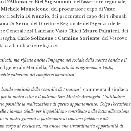
o D’Alfonso
ed
Etel Sigismondi
, dell’assessore regionale,
e
Michele Monteleone,
del procuratore capo di Vasto,
atore,
Silvia Di Nunzio
, dei procuratori capo dei Tribunali
ana Di Serio,
del Direttore Regionale dell’Agenzia delle
ore Generale Asl Lanciano Vasto Chieti
Mauro Palmieri
, dei
rseglia,
Carlo Solimene
e
Carmine Soriente,
del Vescovo
à civili militari e religiose.
icali, ma riflette anche l’impegno nel sociale della nostra banda e il
 il generale Mendella,
“il concerto in programma a Vasto,
 solite esibizioni del complesso bandistico”.
la banda musicale della Guardia di Finanza”,
commenta il sindaco
 per la nostra città e il patrono San Michele Arcangelo. Gratitudine
o possibile la realizzazione di questo appuntamento. Colgo l’occasione
elle Fiamme Gialle per il quotidiano contributo nella lotta all’evasione
ito ai nostri giovani a partecipare ai concorsi pubblici e alle
un corpo di eccellenza, ma anche una straordinaria opportunità di