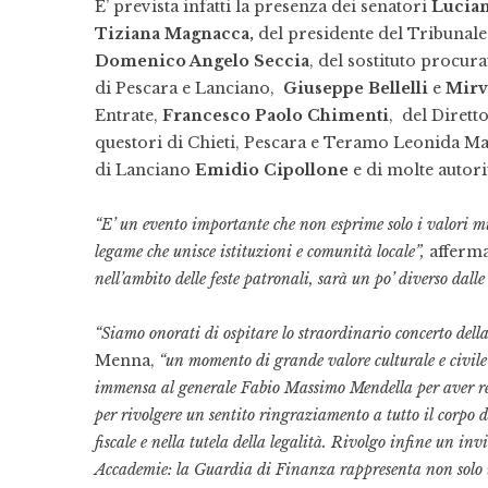
E’ prevista infatti la presenza dei senatori
Lucian
Tiziana Magnacca,
del presidente del Tribunal
Domenico Angelo Seccia
, del sostituto procur
di Pescara e Lanciano,
Giuseppe Bellelli
e
Mirv
Entrate,
Francesco Paolo Chimenti
, del Dirett
questori di Chieti, Pescara e Teramo Leonida Ma
di Lanciano
Emidio Cipollone
e di molte autorit
“E’ un evento importante che non esprime solo i valori mus
legame che unisce istituzioni e comunità locale”,
afferma
nell’ambito delle feste patronali, sarà un po’ diverso dalle
“Siamo onorati di ospitare lo straordinario concerto del
Menna,
“un momento di grande valore culturale e civile
immensa al generale Fabio Massimo Mendella per aver res
per rivolgere un sentito ringraziamento a tutto il corpo d
fiscale e nella tutela della legalità. Rivolgo infine un inv
Accademie: la Guardia di Finanza rappresenta non solo 