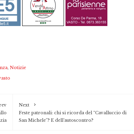
enza
,
Notizie
vasto
rev
Next
llo
Feste patronali: chi si ricorda del “Cavalluccio di
zia
San Michele”? E dell’autoscontro?