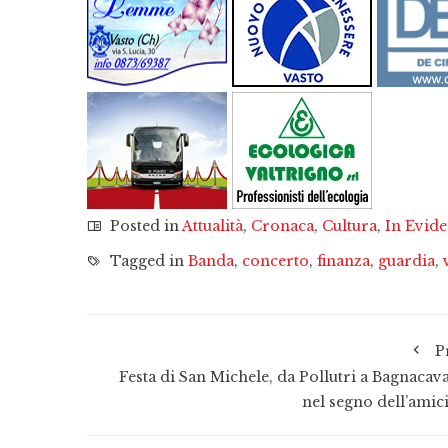
Posted in
Attualità
,
Cronaca
,
Cultura
,
In Evid
Tagged in
Banda
,
concerto
,
finanza
,
guardia
,
P
Festa di San Michele, da Pollutri a Bagnacava
nel segno dell’amici