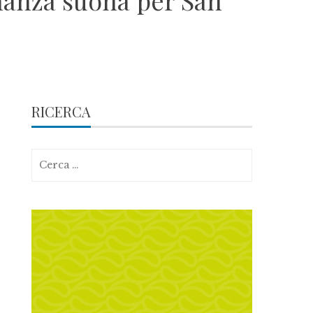
inanza suona per San
RICERCA
Ricerca
per: