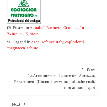
Posted in
Attualità
,
Business
,
Cronaca
,
In
Evidenza
,
Notizie
Tagged in
Arca Defence Italy
,
esplodenti
,
magnacca
,
sabino
Prev
Le Aree interne, il cuore dell’Abruzzo,
Berardinetti (Uncem): servono politiche reali,
non annunci spot
Next