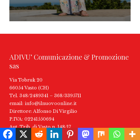
ADIVU’ Comunicazione & Promozione
sas
Via Tobruk 20
66054 Vasto (CH)
Tel. 348/2489341 – 368/3395711
email:
info@ilnuovoonline.it
Direttore: Alfonso Di Virgilio
P.IVA: 02241550694
Aut. Trib. di Vasto n. 148/17
Iscrizione ROC (AGCOM) N° 36264