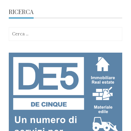
RICERCA
Ricerca
per: