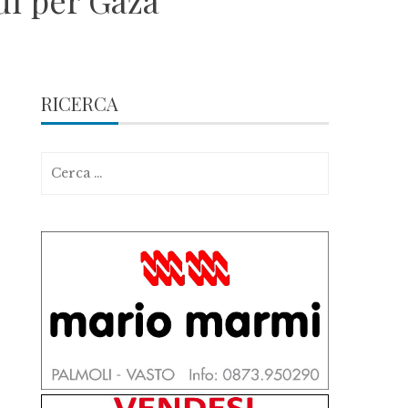
di per Gaza
RICERCA
Ricerca
per: