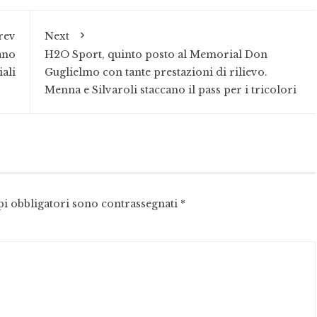
rev
Next
ano
H2O Sport, quinto posto al Memorial Don
iali
Guglielmo con tante prestazioni di rilievo.
Menna e Silvaroli staccano il pass per i tricolori
pi obbligatori sono contrassegnati
*