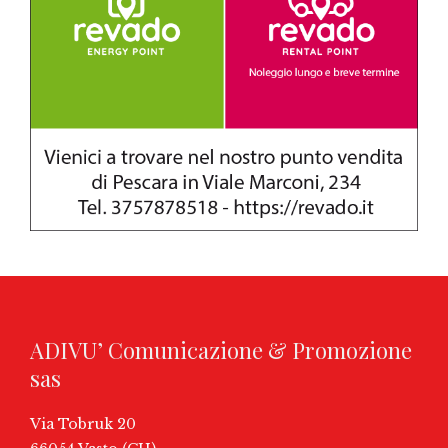
ADIVU’ Comunicazione & Promozione
sas
Via Tobruk 20