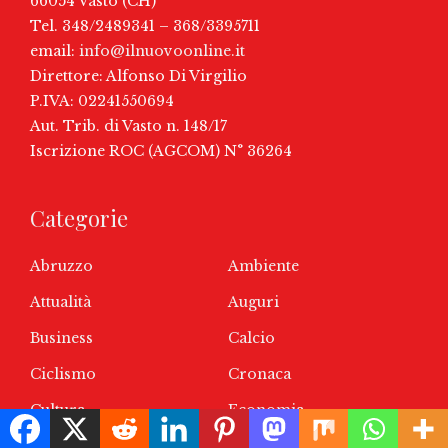
66054 Vasto (CH)
Tel. 348/2489341 – 368/3395711
email:
info@ilnuovoonline.it
Direttore: Alfonso Di Virgilio
P.IVA: 02241550694
Aut. Trib. di Vasto n. 148/17
Iscrizione ROC (AGCOM) N° 36264
Categorie
Abruzzo
Ambiente
Attualità
Auguri
Business
Calcio
Ciclismo
Cronaca
Cultura
Economia
Entertainment
Eventi