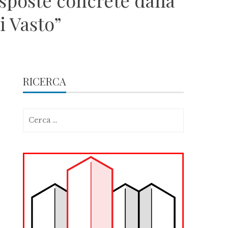
sposte concrete dalla
i Vasto”
RICERCA
Ricerca
per: