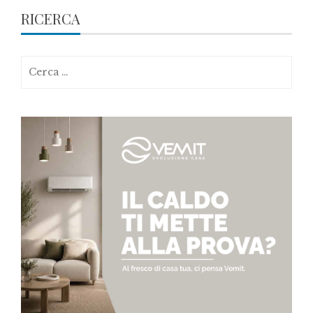
RICERCA
Ricerca
per: