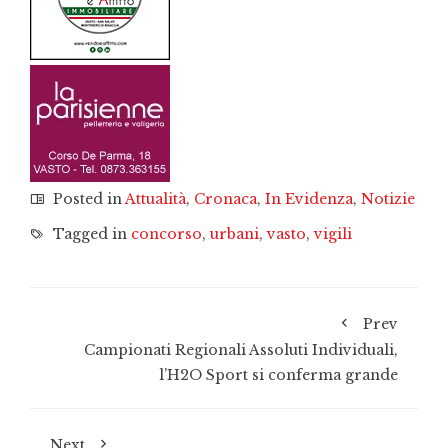
Posted in
Attualità
,
Cronaca
,
In Evidenza
,
Notizie
Tagged in
concorso
,
urbani
,
vasto
,
vigili
Prev
Campionati Regionali Assoluti Individuali,
l’H2O Sport si conferma grande
Next