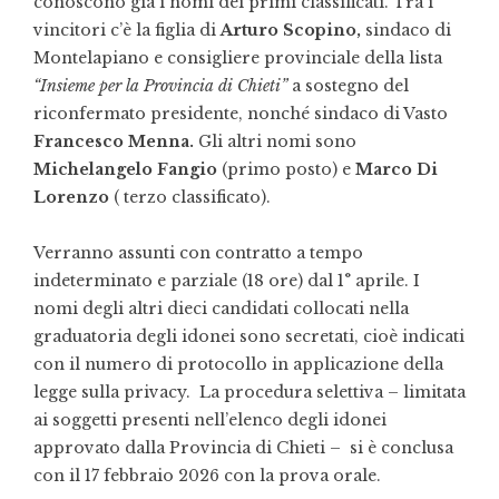
conoscono già i nomi dei primi classificati.
Tra i
vincitori c’è la figlia di
Arturo Scopino,
sindaco di
Montelapiano e consigliere provinciale della lista
“Insieme per la Provincia di Chieti”
a sostegno del
riconfermato presidente, nonché sindaco di Vasto
Francesco Menna.
Gli altri nomi sono
Michelangelo Fangio
(primo posto) e
Marco Di
Lorenzo
( terzo classificato).
Verranno assunti con contratto a tempo
indeterminato e parziale (18 ore) dal 1° aprile. I
nomi degli altri dieci candidati collocati nella
graduatoria degli idonei sono secretati, cioè indicati
con il numero di protocollo in applicazione della
legge sulla privacy. La procedura selettiva – limitata
ai soggetti presenti nell’elenco degli idonei
approvato dalla Provincia di Chieti – si è conclusa
con il 17 febbraio 2026 con la prova orale.